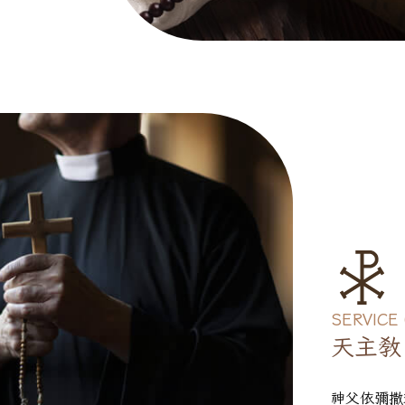
SERVICE
天主教
神父依彌撒