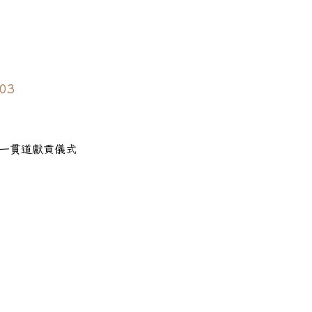
 03
一貫道獻貢儀式