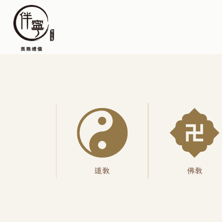
道教
佛教